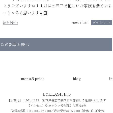
とうございます☺️１１月は七五三で忙しいご家族も多くいら
っしゃると思います👧🏻
続きを読む
2025.11.08
プライベート
次の記事を表示
menu＆price
blog
i
EYELASH lino
【所在地】〒861-1112 熊本県合志市幾久富※詳細はご連絡いたします
【アクセス】ゆめタウン光の森から車で5分
【営業時間】10：00～17：00／最終受付は16：00【定休日】不定休