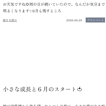
お天気ですね🌻雨の日が続いていたので、なんだか気分まで
明るくなります✨6月も残すところ
続きを読む
2026.06.29
プライベート
小さな成長と６月のスタート🍅
娘が幼稚園から持ち帰ったトマトの苗に、小さな実がなり始