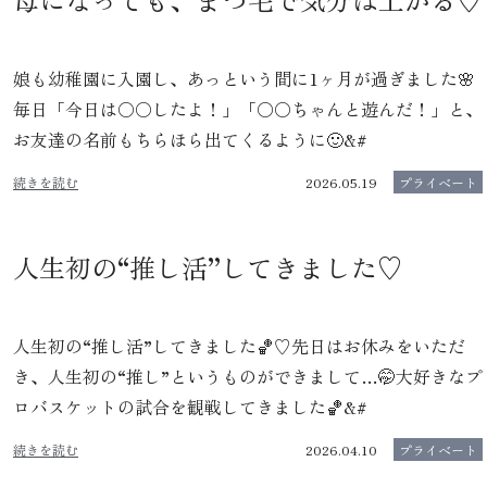
娘も幼稚園に入園し、あっという間に1ヶ月が過ぎました🌸
毎日「今日は○○したよ！」「○○ちゃんと遊んだ！」と、
お友達の名前もちらほら出てくるように🙂‍&#
続きを読む
2026.05.19
プライベート
人生初の“推し活”してきました♡
人生初の“推し活”してきました🏀♡先日はお休みをいただ
き、人生初の“推し”というものができまして…🤭大好きなプ
ロバスケットの試合を観戦してきました🏀&#
続きを読む
2026.04.10
プライベート