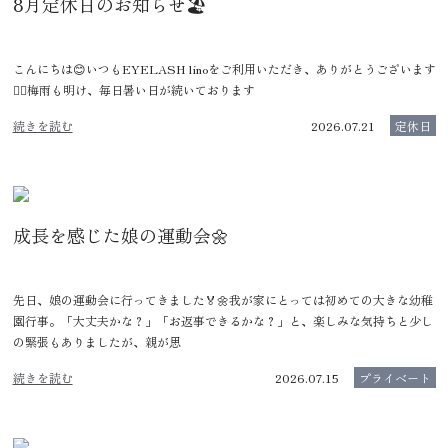
8月定休日のお知らせ🏖️
こんにちは😊いつもEYELASH linoをご利用いただき、ありがとうございます
🙂‍↕️梅雨も明け、毎日暑い日が続いております
続きを読む
2026.07.21
定休日
成長を感じた娘の運動会🌼
先日、娘の運動会に行ってきました🏅🌼我が家にとっては初めての大きな幼稚
園行事。「大丈夫かな？」「お返事できるかな？」と、楽しみな気持ちと少し
の緊張もありましたが、親が思
続きを読む
2026.07.15
プライベート