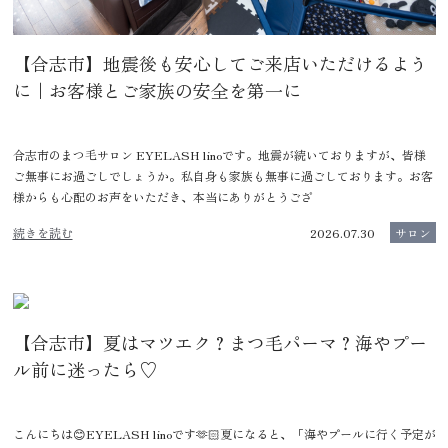
【合志市】地震後も安心してご来店いただけるよう
に｜お客様とご家族の安全を第一に
合志市のまつ毛サロン EYELASH linoです。地震が続いておりますが、皆様
ご無事にお過ごしでしょうか。私自身も家族も無事に過ごしております。お客
様からも心配のお声をいただき、本当にありがとうござ
続きを読む
2026.07.30
サロン
【合志市】夏はマツエク？まつ毛パーマ？海やプー
ル前に迷ったら♡
こんにちは😊EYELASH linoです🫶🏻夏になると、「海やプールに行く予定が