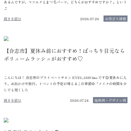
あるんですが、マツエクとまつ毛パーマ、どちらがおすすめですか？」という
ご
続きを読む
2026.07.26
お役立ち情報
【合志市】夏休み前におすすめ！ぱっちり目元なら
ボリュームラッシュがおすすめ♡
こんにちは！ 合志市のプライベートサロン EYELASH lino です😊夏休みに入
り、お出かけや旅行、イベントの予定が増えるこの季節🌻「メイクの時間を少
しでも短くした
続きを読む
2026.07.24
施術例・デザイン例