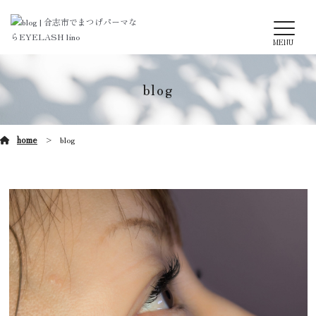
MENU
blog
home
blog