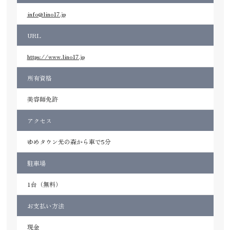
info@lino17.jp
URL
https://www.lino17.jp
所有資格
美容師免許
アクセス
ゆめタウン光の森から車で5分
駐車場
1台（無料）
お支払い方法
現金