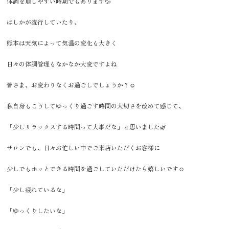
体調を崩しやすい時期でもあります💦
はしかが流行していたり、
熊本は天気によって気温の変化も大きく
日々の体調管理もなかなか大変ですよね
皆さま、お変わりなくお過ごしでしょうか？☺️
私自身もこうしてゆっくり過ごす時間の大切さを改めて感じて、
「少しリラックスする時間って大事だな」と思いました🌿
サロンでも、日々お忙しい中でご来店いただくお客様に
少しでもホッとできる時間を過ごしていただけたら嬉しいです☺️
「少し疲れているな」
「ゆっくりしたいな」