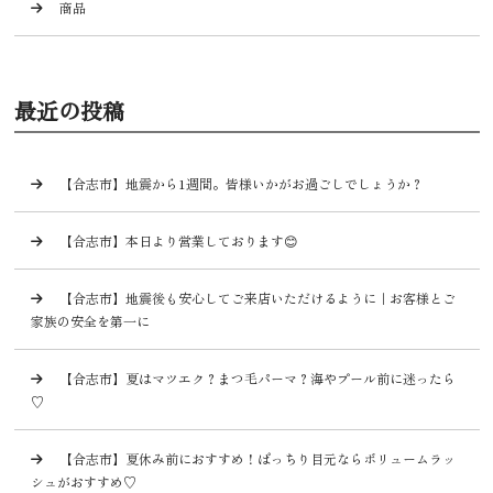
商品
最近の投稿
【合志市】地震から1週間。皆様いかがお過ごしでしょうか？
【合志市】本日より営業しております😊
【合志市】地震後も安心してご来店いただけるように｜お客様とご
家族の安全を第一に
【合志市】夏はマツエク？まつ毛パーマ？海やプール前に迷ったら
♡
【合志市】夏休み前におすすめ！ぱっちり目元ならボリュームラッ
シュがおすすめ♡