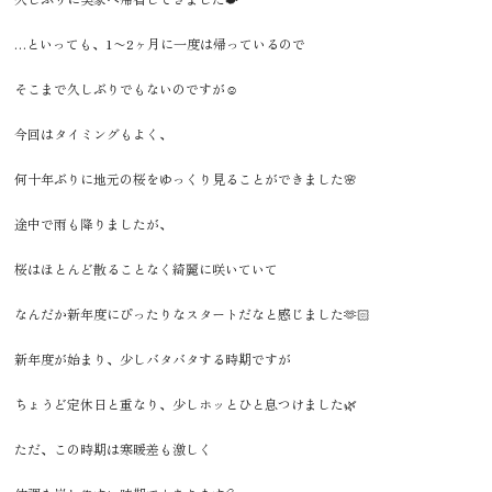
…といっても、1〜2ヶ月に一度は帰っているので
そこまで久しぶりでもないのですが☺️
今回はタイミングもよく、
何十年ぶりに地元の桜をゆっくり見ることができました🌸
途中で雨も降りましたが、
桜はほとんど散ることなく綺麗に咲いていて
なんだか新年度にぴったりなスタートだなと感じました🫶🏻
新年度が始まり、少しバタバタする時期ですが
ちょうど定休日と重なり、少しホッとひと息つけました🌿
ただ、この時期は寒暖差も激しく