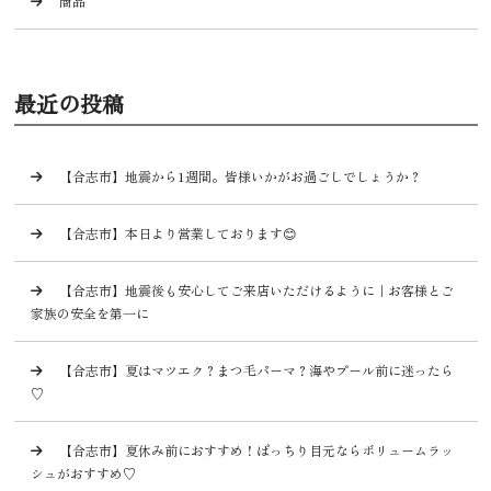
商品
最近の投稿
【合志市】地震から1週間。皆様いかがお過ごしでしょうか？
【合志市】本日より営業しております😊
【合志市】地震後も安心してご来店いただけるように｜お客様とご
家族の安全を第一に
【合志市】夏はマツエク？まつ毛パーマ？海やプール前に迷ったら
♡
【合志市】夏休み前におすすめ！ぱっちり目元ならボリュームラッ
シュがおすすめ♡