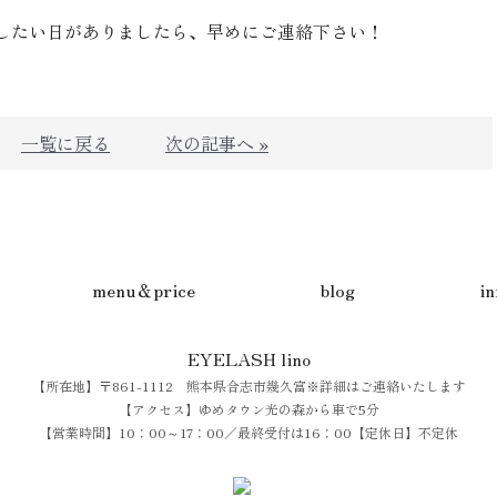
したい日がありましたら、早めにご連絡下さい！
一覧に戻る
次の記事へ »
menu＆price
blog
i
EYELASH lino
【所在地】〒861-1112 熊本県合志市幾久富※詳細はご連絡いたします
【アクセス】ゆめタウン光の森から車で5分
【営業時間】10：00～17：00／最終受付は16：00【定休日】不定休