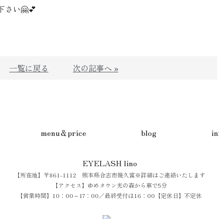
い🤗💕
一覧に戻る
次の記事へ »
menu＆price
blog
i
EYELASH lino
【所在地】〒861-1112 熊本県合志市幾久富※詳細はご連絡いたします
【アクセス】ゆめタウン光の森から車で5分
【営業時間】10：00～17：00／最終受付は16：00【定休日】不定休