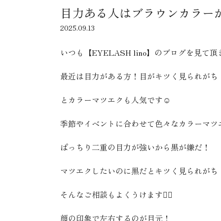
目力ある人はブラウンカラー
2025.09.13
いつも【EYELASH lino】のブログを見
最近は目力がある方！目がキツく見られがち
とカラーマツエクも人気です☺️
季節やイベントに合わせて色々なカラーマツ
ぱっちり二重の目力が強いから黒が嫌だ！
マツエクしたいのに黒だとキツく見られがち
そんなご相談もよくうけます🙂‍↕️
顔の印象で左右するのが目元！