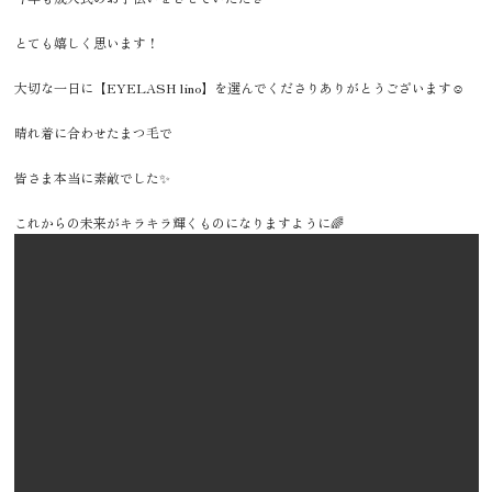
とても嬉しく思います！
大切な一日に【EYELASH lino】を選んでくださりありがとうございます☺️
晴れ着に合わせたまつ毛で
皆さま本当に素敵でした✨
これからの未来がキラキラ輝くものになりますように🌈