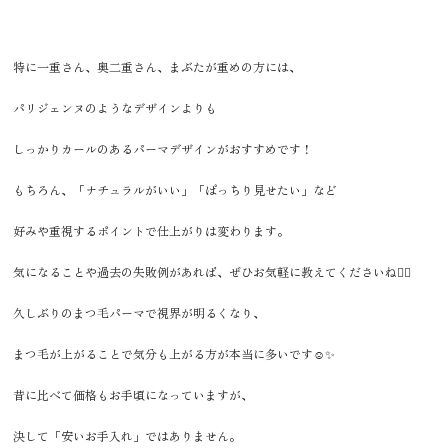
特に一重さん、奥二重さん、まぶたが重めの方には、
パリジェンヌのようなデザインよりも
しっかりカールのあるパーマデザインがおすすめです！
もちろん、「ナチュラルがいい」「ぱっちり見せたい」など
好みや重視するポイントで仕上がりは変わります。
気になることや過去の失敗例があれば、ぜひお気軽に教えてくださいね🙂‍↕️
久しぶりのまつ毛パーマで視界が明るくなり、
まつ毛が上がることで気分も上がる方が本当に多いです☺️✨
昔に比べて価格もお手頃になっていますが、
決して「安いお手入れ」ではありません。