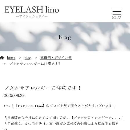
MENU
blog
home
blog
施術例・デザイン例
ブタクサアレルギーに注意です！
ブタクサアレルギーに注意です！
2025.09.29
いつも【EYELASH lino】のブログを見て頂きありがとうございます！
８月末頃から今月にかけてよく聞くのが、【ブタクサのアレルギーで、、、】
と目が痒く、まつ毛が抜け、夏で浴びた紫外線の影響により切れ毛も増え
た、、、