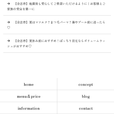
【合志市】地震後も安心してご来店いただけるように｜お客様とご
家族の安全を第一に
【合志市】夏はマツエク？まつ毛パーマ？海やプール前に迷ったら
♡
【合志市】夏休み前におすすめ！ぱっちり目元ならボリュームラッ
シュがおすすめ♡
home
concept
menu＆price
blog
information
contact