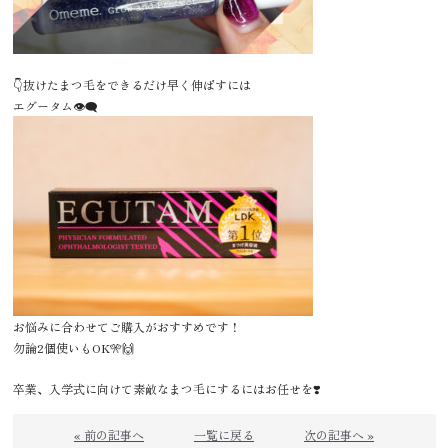
👇️抜けたまつ毛をできるだけ早く伸ばすには
エグータム👁️‍🗨️
お悩みに合わせてご購入がおすすめです！
勿論2個使いもOK🎌🙌
卒業、入学式に向けて素敵なまつ毛にするにはお任せを❣️
« 前の記事へ
一覧に戻る
次の記事へ »