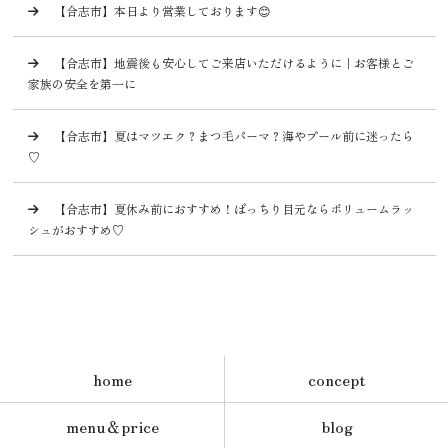
【合志市】本日より営業しております😊
【合志市】地震後も安心してご来店いただけるように｜お客様とご
家族の安全を第一に
【合志市】夏はマツエク？まつ毛パーマ？海やプール前に迷ったら
♡
【合志市】夏休み前におすすめ！ぱっちり目元ならボリュームラッ
シュがおすすめ♡
home
concept
menu＆price
blog