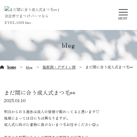
MENU
blog
home
blog
施術例・デザイン例
まだ間に合う成人式まつ毛👀
まだ間に合う成人式まつ毛👀
2025.01.10
明日からの３連休は成人の皆様で賑わってると思います♡
地域によっては日にちは異なりますが、
成人式に向けた着物に負けないまつ毛お任せください😌♫