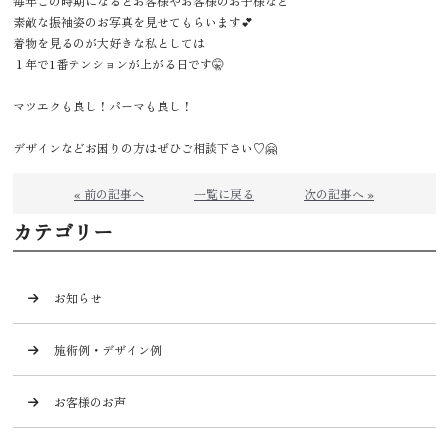
毎年この時期になるとお客様やお客様のお子様など
素敵な振袖姿のお写真を見せてもらいます💕
着物を見るのが大好きな私としては
１年で1番テンションが上がる日です🤫
マツエクも良し！パーマも良し！
デザインなどお困りの方はぜひご相談下さい♡🤗
« 前の記事へ
一覧に戻る
次の記事へ »
カテゴリー
お知らせ
施術例・デザイン例
お客様のお声