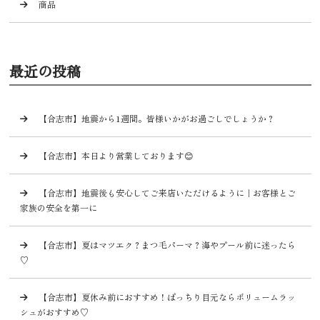
商品
最近の投稿
【合志市】地震から1週間。皆様いかがお過ごしでしょうか？
【合志市】本日より営業しております😊
【合志市】地震後も安心してご来店いただけるように｜お客様とご
家族の安全を第一に
【合志市】夏はマツエク？まつ毛パーマ？海やプール前に迷ったら
♡
【合志市】夏休み前におすすめ！ぱっちり目元ならボリュームラッ
シュがおすすめ♡