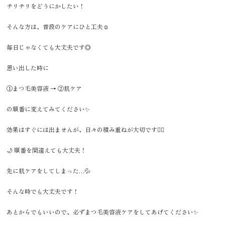
チリチリをどうにかしたい！
そんな方は、普段のケアにひと工夫☺️
毎日じゃなくても大丈夫です◎
思い出した時に
①まつ毛美容液 → ②肌ケア
の順番に変えてみてください✨
効果はすぐには出ませんが、日々の積み重ねが大切です🙂‍↕️
🌙 順番を間違えても大丈夫！
先に肌ケアをしてしまった…💦
そんな時でも大丈夫です！
あとからでもいいので、必ずまつ毛美容液ケアをしてあげてください✨