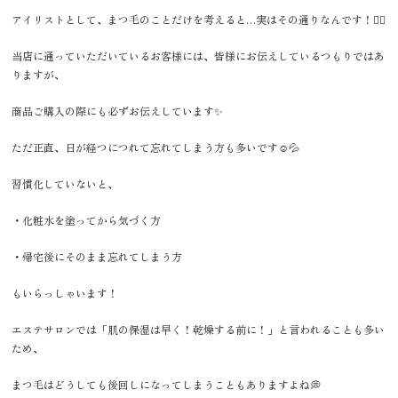
アイリストとして、まつ毛のことだけを考えると…実はその通りなんです！🙂‍↕️
当店に通っていただいているお客様には、皆様にお伝えしているつもりではあ
りますが、
商品ご購入の際にも必ずお伝えしています✨
ただ正直、日が経つにつれて忘れてしまう方も多いです☺️💦
習慣化していないと、
・化粧水を塗ってから気づく方
・帰宅後にそのまま忘れてしまう方
もいらっしゃいます！
エステサロンでは「肌の保湿は早く！乾燥する前に！」と言われることも多い
ため、
まつ毛はどうしても後回しになってしまうこともありますよね💭