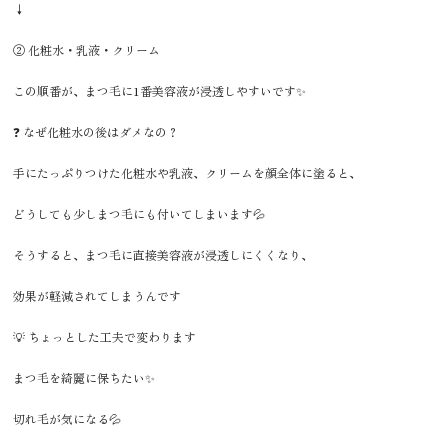
↓
② 化粧水・乳液・クリーム
この順番が、まつ毛に1番美容液が浸透しやすいです✨
❓ なぜ化粧水の後はダメなの？
手にたっぷりつけた化粧水や乳液、クリームを顔全体に塗ると、
どうしても少しまつ毛にも付いてしまいます💦
そうすると、まつ毛に直接美容液が浸透しにくくなり、
効果が軽減されてしまうんです
💡 ちょっとした工夫で変わります
まつ毛を綺麗に保ちたい✨
切れ毛が気になる💦