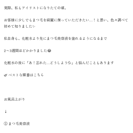
実際、私もアイリストになりたての頃、
お客様に少しでもまつ毛を綺麗に保っていただきたい…！と思い、色々調べて
初めて知りました✨
私自身も、化粧水より先にまつ毛美容液を塗れるようになるまで
2〜3週間ほどかかりました😂
化粧水の後に「あ！忘れた…どうしよう💦」と悩んだこともあります
🌿 ベストな順番はこちら
お風呂上がり
↓
① まつ毛美容液