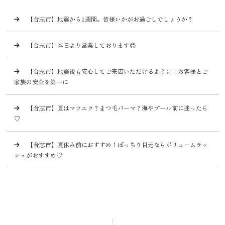
【合志市】地震から1週間。皆様いかがお過ごしでしょうか？
【合志市】本日より営業しております😊
【合志市】地震後も安心してご来店いただけるように｜お客様とご
家族の安全を第一に
【合志市】夏はマツエク？まつ毛パーマ？海やプール前に迷ったら
♡
【合志市】夏休み前におすすめ！ぱっちり目元ならボリュームラッ
シュがおすすめ♡